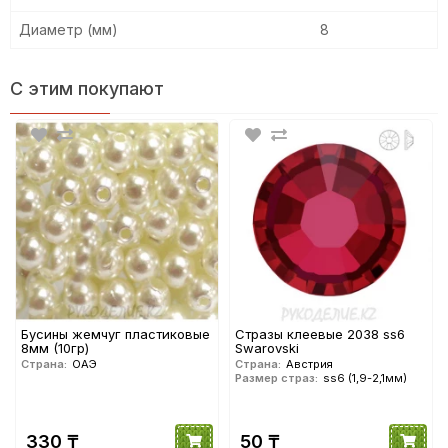
Диаметр (мм)
8
С этим покупают
Бусины жемчуг пластиковые
Cтразы клеевые 2038 ss6
8мм (10гр)
Swarovski
Страна:
ОАЭ
Страна:
Австрия
Размер страз:
ss6 (1,9-2,1мм)
330 ₸
50 ₸