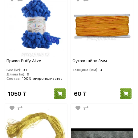
Пряжа Puffy Alize
Сутаж шёлк 3мм
Вес (кг):
0.1
Толщина (мм):
3
Длина (м):
9
Состав:
100% микрополиэстер
1050 ₸
60 ₸