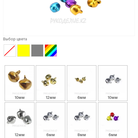
Выбор цвета
10мм
12мм
6мм
10мм
12мм
6мм
8мм
6мм