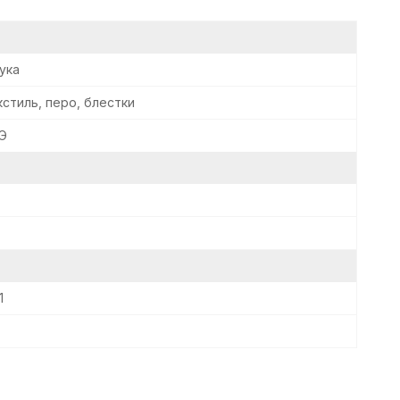
ука
кстиль, перо, блестки
Э
1