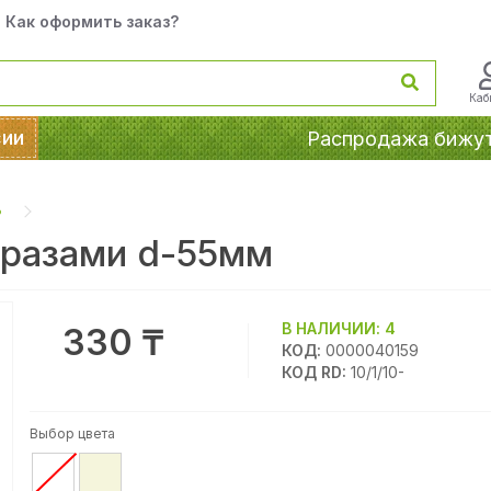
Как оформить заказ?
Каб
сии
Распродажа бижу
ь
тразами d-55мм
В НАЛИЧИИ:
4
330 ₸
КОД:
0000040159
КОД RD:
10/1/10-
Выбор цвета