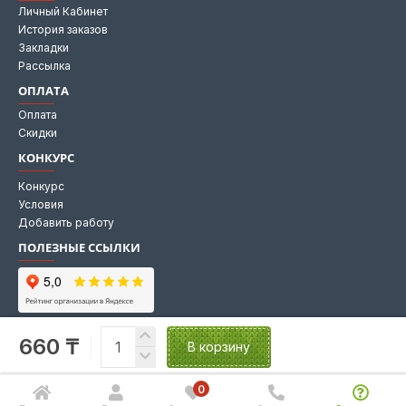
Личный Кабинет
История заказов
Закладки
Рассылка
ОПЛАТА
Оплата
Скидки
КОНКУРС
Конкурс
Условия
Добавить работу
ПОЛЕЗНЫЕ ССЫЛКИ
Мы на Яндекс картах
660 ₸
Мы в 2GIS
В корзину
0