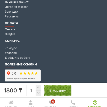
Личный Кабинет
История заказов
Закладки
Рассылка
ОПЛАТА
Оплата
Скидки
КОНКУРС
Конкурс
Условия
Добавить работу
ПОЛЕЗНЫЕ ССЫЛКИ
Мы на Яндекс картах
1800 ₸
Мы в 2GIS
В корзину
0
Главная
Вход
Закладки
Звонок
Спросить