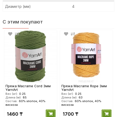
Диаметр (мм)
4
С этим покупают
Пряжа Macrame Сord 3мм
Пряжа Macrame Rope 3мм
YarnArt
YarnArt
Вес (кг):
0.25
Вес (кг):
0.25
Длина (м):
85
Длина (м):
63
Состав:
60% хлопок, 40%
Состав:
60% хлопок, 40%
вискоза
вискоза
1460 ₸
1700 ₸