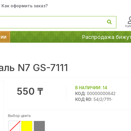
Как оформить заказ?
Каб
сии
Распродажа бижу
аль N7 GS-7111
В НАЛИЧИИ:
14
550 ₸
КОД:
00000000642
КОД RD:
54/2/7111-
Выбор цвета