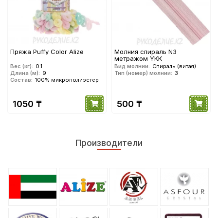
Пряжа Puffy Color Alize
Молния спираль N3
метражом YKK
Вес (кг):
0.1
Вид молнии:
Спираль (витая)
Длина (м):
9
Тип (номер) молнии:
3
Состав:
100% микрополиэстер
1050 ₸
500 ₸
Производители