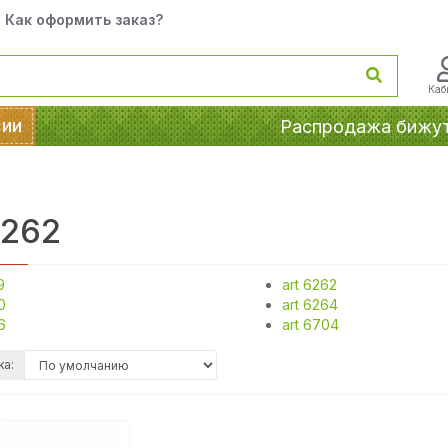
Как оформить заказ?
Каб
сии
Распродажа бижу
6262
9
art 6262
0
art 6264
6
art 6704
ка: