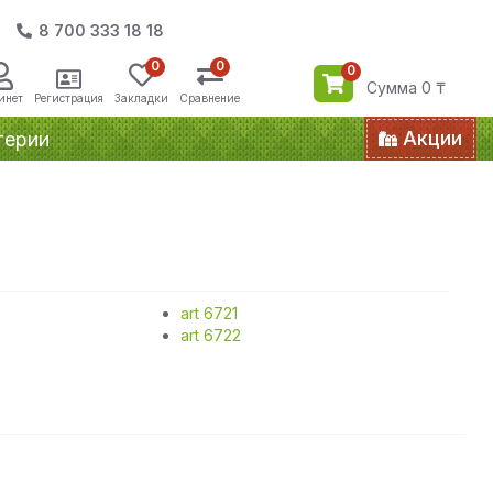
8 700 333 18 18
0
0
0
Сумма 0 ₸
инет
Регистрация
Закладки
Сравнение
Акции
терии
art 6721
art 6722