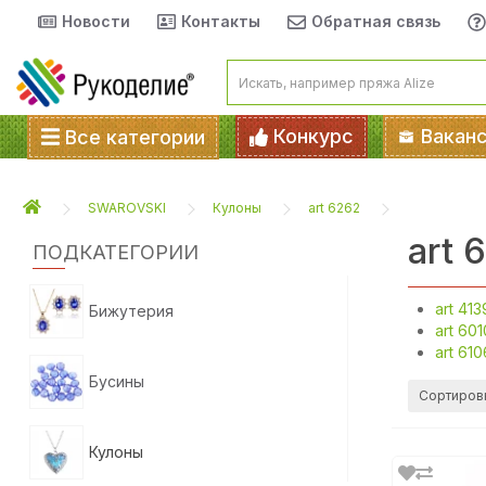
Новости
Контакты
Обратная связь
Конкурс
Вакан
Все категории
SWAROVSKI
Кулоны
art 6262
art 
ПОДКАТЕГОРИИ
art 413
Бижутерия
art 601
art 610
Бусины
Сортиров
Кулоны