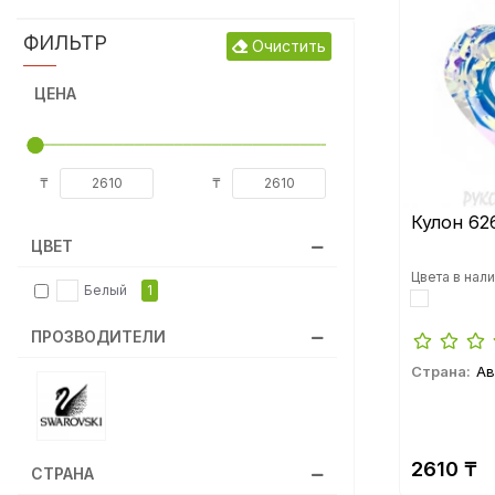
Набор для маникюра CRYSTAL
ФИЛЬТР
Очистить
PIXIE
ЦЕНА
Пуговицы
Стразы клеевые горячей
₸
₸
фиксации
Кулон 62
ЦВЕТ
Стразы конусные ювелирные
Цвета в нали
Белый
1
Стразы пришивные
ПРОЗВОДИТЕЛИ
Страна:
Ав
Стразы холодной фиксации
2610 ₸
Тесьма
СТРАНА