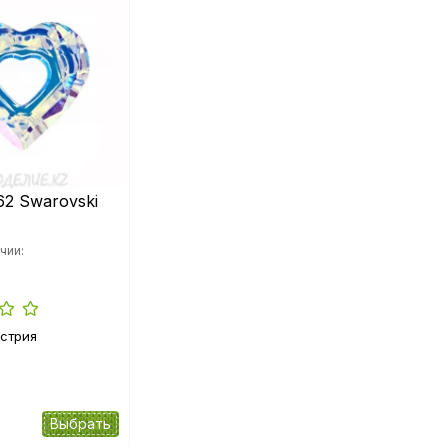
62 Swarovski
чии:
стрия
Выбрать