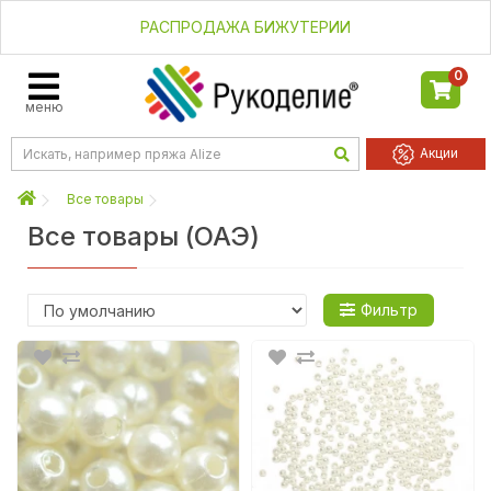
РАСПРОДАЖА БИЖУТЕРИИ
0
меню
Акции
Все товары
Все товары (ОАЭ)
тить
Применить
Фильтр
₸