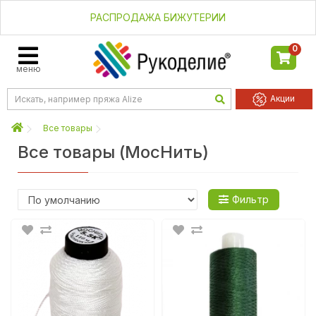
РАСПРОДАЖА БИЖУТЕРИИ
0
меню
Акции
Все товары
Все товары (МосНить)
тить
Применить
Фильтр
₸