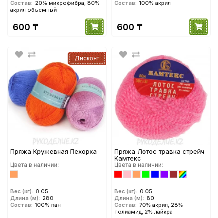
Состав:
20% микрофибра, 80%
Состав:
100% акрил
акрил объемный
600 ₸
600 ₸
Дисконт
Пряжа Кружевная Пехорка
Пряжа Лотос травка стрейч
Камтекс
Цвета в наличии:
Цвета в наличии:
Вес (кг):
0.05
Вес (кг):
0.05
Длина (м):
280
Длина (м):
80
Состав:
100% пан
Состав:
70% акрил, 28%
полиамид, 2% лайкра