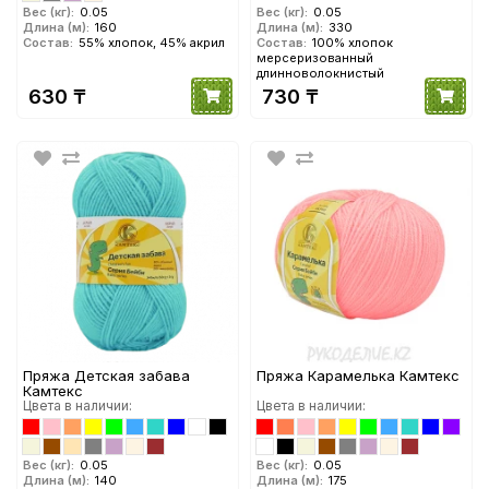
Вес (кг):
0.05
Вес (кг):
0.05
Длина (м):
160
Длина (м):
330
Состав:
55% хлопок, 45% акрил
Состав:
100% хлопок
мерсеризованный
длинноволокнистый
630 ₸
730 ₸
Пряжа Детская забава
Пряжа Карамелька Камтекс
Камтекс
Цвета в наличии:
Цвета в наличии:
Вес (кг):
0.05
Вес (кг):
0.05
Длина (м):
140
Длина (м):
175