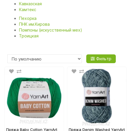
Кавказская
Камтекс
Пехорка
ПНК им.Кирова
Помпоны (искусственный мех)
Троицкая
Фильтр
Пряжа Baby Cotton YarnArt
Пряжа Denim Washed YarnArt