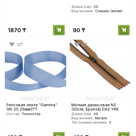
Длина (см):
20
Вид молнии:
Спираль (витая)
1870 ₸
90 ₸
Репсовая лента "Gamma"
Молния джинсовая N3
GR-25 25мм(1")
(20см, Бронза) DA2 YKK
Состав:
Полиэстер
Длина (см):
20
Вид молнии:
Металл
Тип (номер) молнии:
3