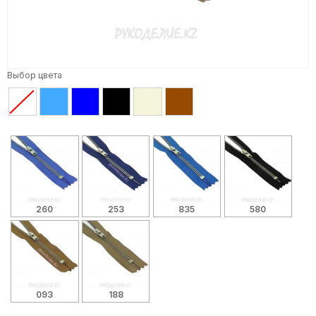
Выбор цвета
260
253
835
580
093
188