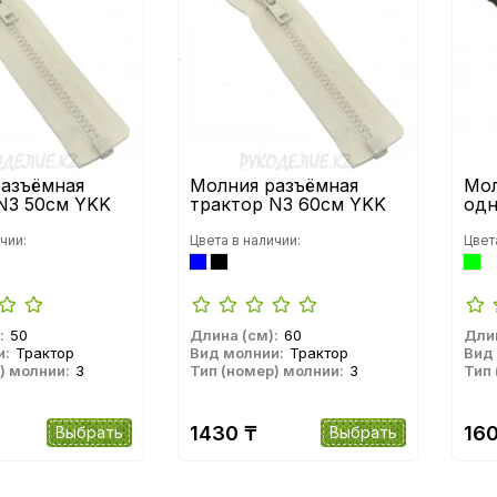
азъёмная
Молния разъёмная
Мол
N3 50см YKK
трактор N3 60см YKK
одн
чии:
Цвета в наличии:
Цвет
:
50
Длина (см):
60
Длин
и:
Трактор
Вид молнии:
Трактор
Вид
) молнии:
3
Тип (номер) молнии:
3
Тип 
1430 ₸
160
Выбрать
Выбрать