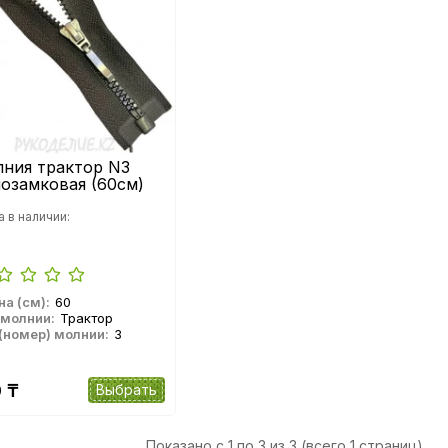
ния трактор N3
озамковая (60см)
а в наличии:
а (см):
60
 молнии:
Трактор
(номер) молнии:
3
 ₸
Выбрать
Показано с 1 по 3 из 3 (всего 1 страниц)