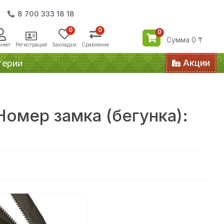
8 700 333 18 18
0
0
0
Сумма 0 ₸
инет
Регистрация
Закладки
Сравнение
Акции
терии
омер замка (бегунка):