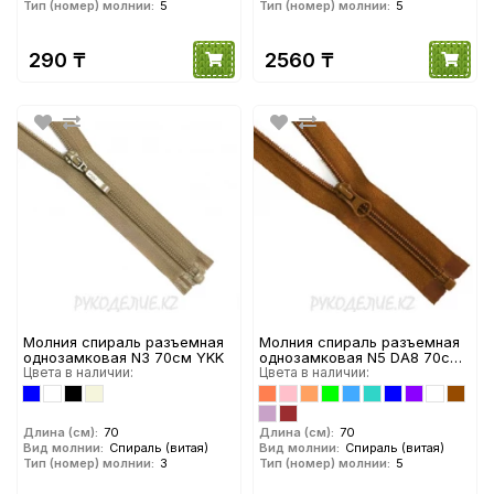
Тип (номер) молнии:
5
Тип (номер) молнии:
5
290 ₸
2560 ₸
Молния спираль разъемная
Молния спираль разъемная
однозамковая N3 70см YKK
однозамковая N5 DA8 70см
Цвета в наличии:
YKK
Цвета в наличии:
Длина (см):
70
Длина (см):
70
Вид молнии:
Спираль (витая)
Вид молнии:
Спираль (витая)
Тип (номер) молнии:
3
Тип (номер) молнии:
5