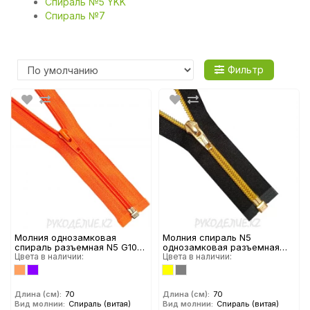
Спираль №5 YKK
Спираль №7
Фильтр
Молния однозамковая
Молния спираль N5
спираль разъемная N5 G105-
однозамковая разъемная
1 (70см)
Цвета в наличии:
декоративная 70см YKK
Цвета в наличии:
Длина (см):
70
Длина (см):
70
Вид молнии:
Спираль (витая)
Вид молнии:
Спираль (витая)