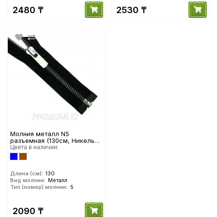
2480 ₸
2530 ₸
Молния металл N5
разъемная (130см, Никель
матовый) YKK
Цвета в наличии:
Длина (см):
130
Вид молнии:
Металл
Тип (номер) молнии:
5
2090 ₸