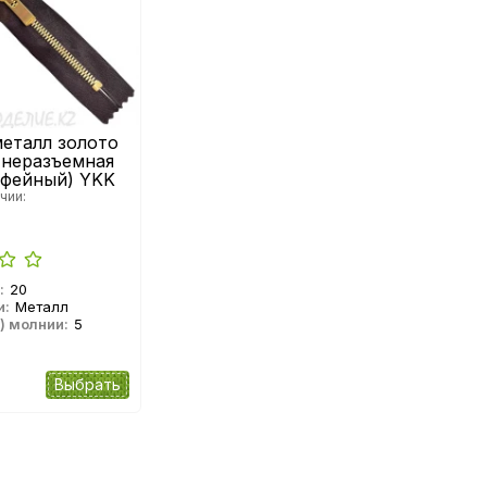
еталл золото
 неразъемная
офейный) YKK
чии:
:
20
и:
Металл
) молнии:
5
Выбрать