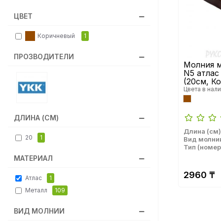
ЦВЕТ
Коричневый
1
ПРОЗВОДИТЕЛИ
Молния м
N5 атлас
(20см, К
Цвета в нали
ДЛИНА (СМ)
Длина (см)
20
1
Вид молни
Тип (номер
МАТЕРИАЛ
2960 ₸
Атлас
1
Металл
109
ВИД МОЛНИИ