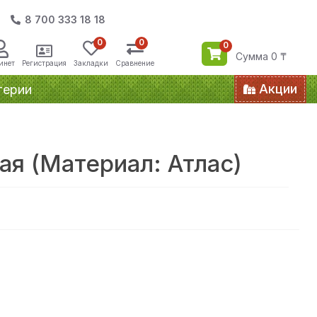
8 700 333 18 18
0
0
0
Сумма 0 ₸
инет
Регистрация
Закладки
Сравнение
Акции
терии
я (Материал: Атлас)