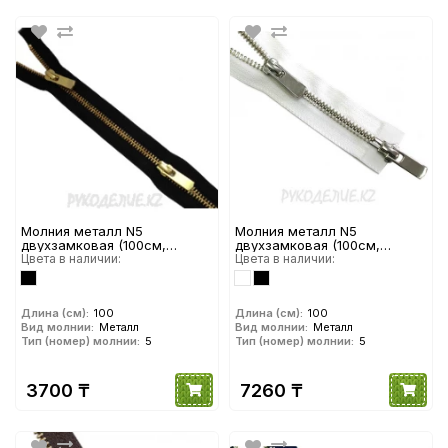
Молния металл N5
Молния металл N5
двухзамковая (100см,
двухзамковая (100см,
Золотой матовый) YKK
Цвета в наличии:
Никель глянец) YKK
Цвета в наличии:
Длина (см):
100
Длина (см):
100
Вид молнии:
Металл
Вид молнии:
Металл
Тип (номер) молнии:
5
Тип (номер) молнии:
5
3700 ₸
7260 ₸