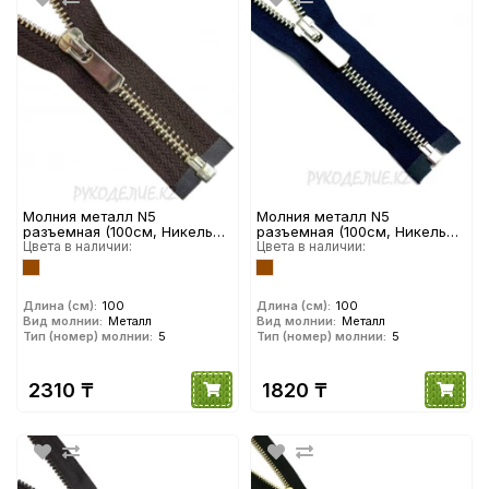
Молния металл N5
Молния металл N5
разъемная (100см, Никель
разъемная (100см, Никель
глянец) YKK
Цвета в наличии:
матовый) YKK
Цвета в наличии:
Длина (см):
100
Длина (см):
100
Вид молнии:
Металл
Вид молнии:
Металл
Тип (номер) молнии:
5
Тип (номер) молнии:
5
2310 ₸
1820 ₸