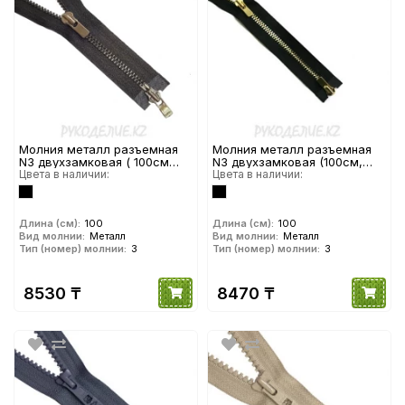
Молния металл разъемная
Молния металл разъемная
N3 двухзамковая ( 100см
N3 двухзамковая (100см,
Темный никель глянец ) YKK
Цвета в наличии:
Золото глянец) YKK
Цвета в наличии:
Длина (см):
100
Длина (см):
100
Вид молнии:
Металл
Вид молнии:
Металл
Тип (номер) молнии:
3
Тип (номер) молнии:
3
8530 ₸
8470 ₸