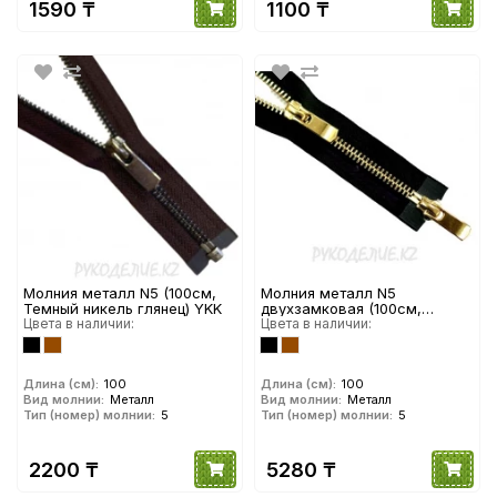
1590 ₸
1100 ₸
Молния металл N5 (100см,
Молния металл N5
Темный никель глянец) YKK
двухзамковая (100см,
Цвета в наличии:
Золото глянец) YKK
Цвета в наличии:
Длина (см):
100
Длина (см):
100
Вид молнии:
Металл
Вид молнии:
Металл
Тип (номер) молнии:
5
Тип (номер) молнии:
5
2200 ₸
5280 ₸