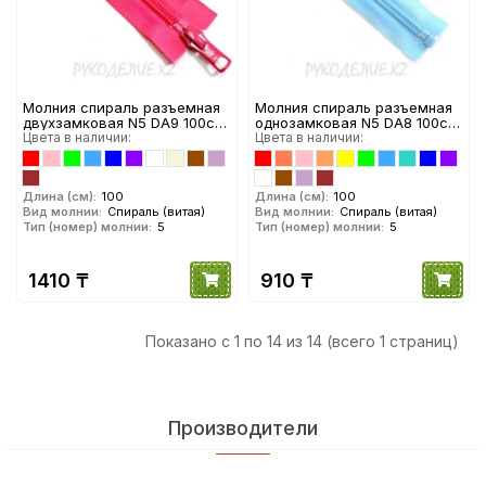
Молния спираль разъемная
Молния спираль разъемная
двухзамковая N5 DA9 100см
однозамковая N5 DA8 100см
YKK
Цвета в наличии:
YKK
Цвета в наличии:
Длина (см):
100
Длина (см):
100
Вид молнии:
Спираль (витая)
Вид молнии:
Спираль (витая)
Тип (номер) молнии:
5
Тип (номер) молнии:
5
1410 ₸
910 ₸
Показано с 1 по 14 из 14 (всего 1 страниц)
Производители