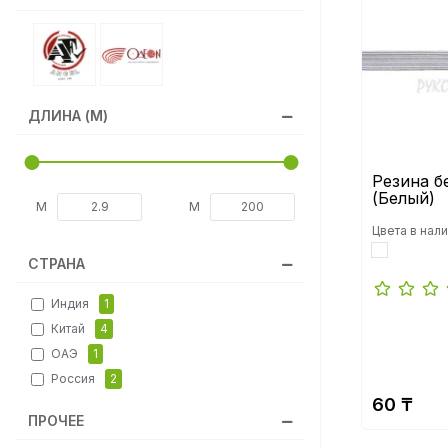
Цепи
Шнуры, сутаж
ДЛИНА (М)
Шторная лента и фурнитура
Резина б
(Белый)
М
М
Цвета в нали
Лента силиконовая
СТРАНА
Индия
1
Китай
4
ОАЭ
1
Россия
2
60 ₸
ПРОЧЕЕ